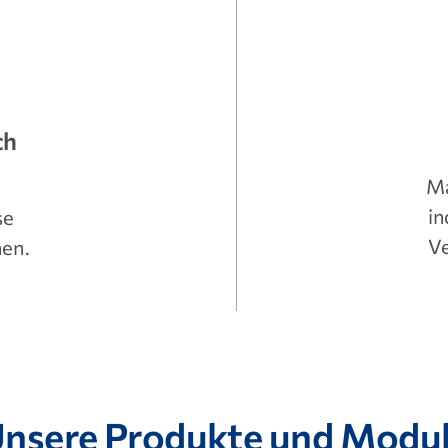
ch
Ma
in
se
V
nen.
nsere Produkte und Modu